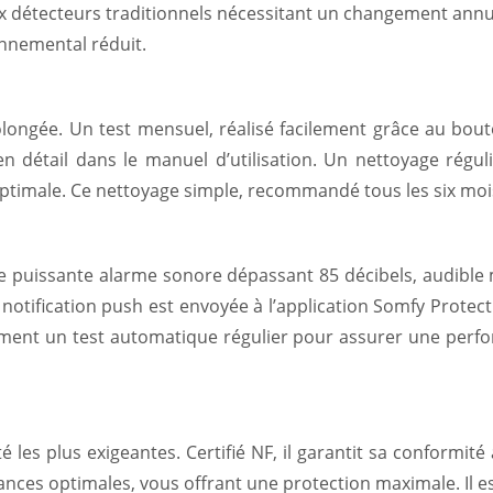
aux détecteurs traditionnels nécessitant un changement ann
onnemental réduit.
longée. Un test mensuel, réalisé facilement grâce au bout
n détail dans le manuel d’utilisation. Un nettoyage réguli
 optimale. Ce nettoyage simple, recommandé tous les six mo
ne puissante alarme sonore dépassant 85 décibels, audib
ne notification push est envoyée à l’application Somfy Prot
lement un test automatique régulier pour assurer une perf
es plus exigeantes. Certifié NF, il garantit sa conformité 
formances optimales, vous offrant une protection maximale.