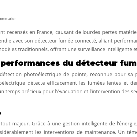
onsommation
t recensés en France, causant de lourdes pertes matériel
endie avec son détecteur fumée connecté, alliant performa
dèles traditionnels, offrant une surveillance intelligente e
t performances du détecteur fu
étection photoélectrique de pointe, reconnue pour sa pré
toélectrique détecte efficacement les fumées lentes et d
un temps précieux pour l’évacuation et l’intervention des s
e
ut majeur. Grâce à une gestion intelligente de l’énergie,
idérablement les interventions de maintenance. Un témoin