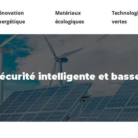
énovation
Matériaux
Technolog
nergétique
écologiques
vertes
écurité intelligente et ba