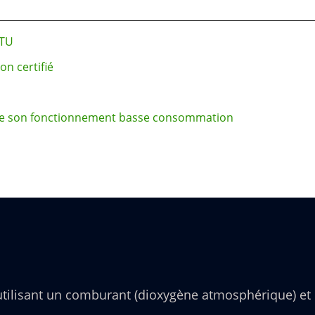
DTU
n certifié
rendre son fonctionnement basse consommation
utilisant un comburant (dioxygène atmosphérique) et 