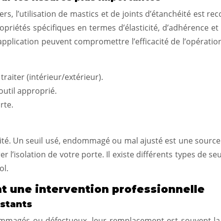
rs, l’utilisation de mastics et de joints d’étanchéité est r
iétés spécifiques en termes d’élasticité, d’adhérence et d
plication peuvent compromettre l’efficacité de l’opération
traiter (intérieur/extérieur).
outil approprié.
rte.
héité. Un seuil usé, endommagé ou mal ajusté est une sourc
 l’isolation de votre porte. Il existe différents types de seu
ol.
t une intervention professionnelle
stants
ommagés ou défectueux, leur remplacement est souvent la s