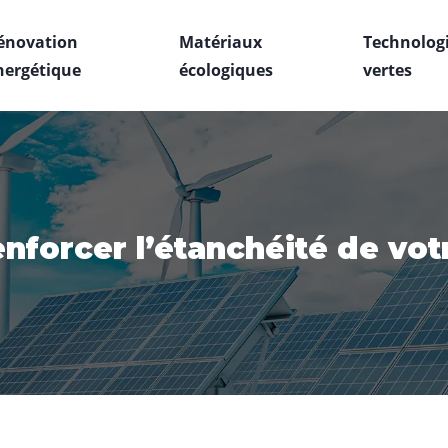
énovation
Matériaux
Technolog
nergétique
écologiques
vertes
enforcer l’étanchéité de vot